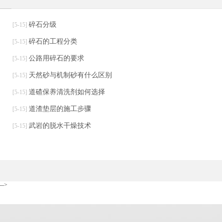
产品展示
碎石分级
[5-15]
碎石的工程分类
[5-15]
公路用碎石的要求
[5-15]
天然砂与机制砂有什么区别
[5-15]
道碴保养清洗剂如何选择
[5-15]
道渣垫层的施工步骤
[5-15]
武岩的脱水干燥技术
[5-15]
-->