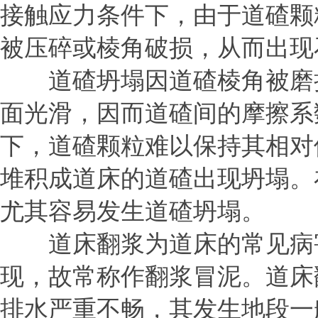
接触应力条件下，由于道碴颗
被压碎或棱角破损，从而出现
道碴坍塌因道碴棱角被磨损
面光滑，因而道碴间的摩擦系
下，道碴颗粒难以保持其相对
堆积成道床的道碴出现坍塌。
尤其容易发生道碴坍塌。
道床翻浆为道床的常见病害
现，故常称作翻浆冒泥。道床
排水严重不畅，其发生地段一