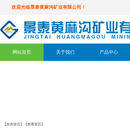
欢迎光临景泰黄麻沟矿业有限公司！
网站首页
关于我们
产品中心
在线留言
Message us
【
发表留言
】【
查看留言
】